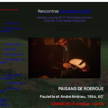
PROGRAMME 2025
Rencontres
Terra Nostra 2026
Rendez-vous les 16-17-18 octobre prochain
Vendredi 10
à Sainte-Croix-Vallée-Française
18h30:
Mills of time
La programmation est en cours de finalisation, nous vous donnerons des
21h:
Bande son pour un
nouvelles très bientôt !
coup d’état
Samedi 11
14h:
Toto et ses sœurs
16h:
Silence voice
18h:
Spectre de la guerre
21h:
Jusqu’à ce que le jour
se lève
Dimanche 12
14h:
Les mots qu’elles
eurent un jour
16h30:
Oubliez Tosquelles
PAISANS DE ROERGUE
18h30:
Longtemps ce
regard
Paulette et André Andrieu,
1964, 60’
GRILLE
INFOS
DIMANCHE 15 octobre – 14h00
CONTACT