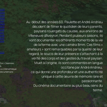
Archives
2025
2024
2023
2022
2021
Au début des années 60, Paulette et André Andrieu
2020
décident de filmer le quotidien de leurs parents,
2019
2018
paysans rouergats du causse, aux environs de
2017
Villeneuve d’Aveyron. Pendant plusieurs saisons, ils
2016
2015
vont documenter les différents moments de la vie
2014
de la ferme avec une caméra 8mm. Ces films «
2013
2012
amateurs » sont remarquables par la qualité de leur
2011
2010
regard, le soucis de leur présence s’attachant à la
vérité des corps et des gestes du travail paysan.
Avec les soutiens de
Muet à l’origine, ils sont commentés en langue
Doc-Cévennes
&
occitane par André Andrieu,
La cinémathèque
ce qui donne une profondeur et une authenticité
documentaire
unique à cette œuvre de mémoire rare et
passionnante.
Du cinéma documentaire au plus beau sens du
terme.